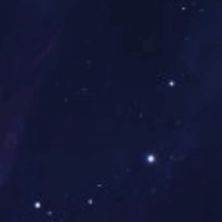
碱式氯化铝
阳离子华体会