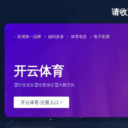
华体会
-专注华
公司首页
关于我们
产品中心
|
|