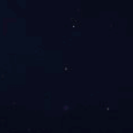
工程案例-造纸厂污水处理