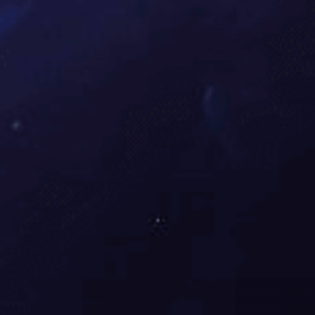
应用领域‌
产品广泛应用于各种金属矿业、造
纸业、煤炭业、纺织业、城市污水
处理、化工、油田等各行各业