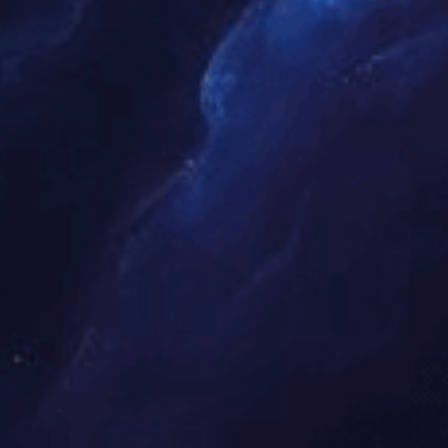
我们的实验室环境
‌-实验室设备齐全,严格执行标准检测-
检测方法和标准
用的标准检测方法包括外观
溶解性测试、粘度测量、固
测定等。确保华体会样品的
质量和性能符合预期‌