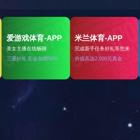
消泡剂
华体会乳液