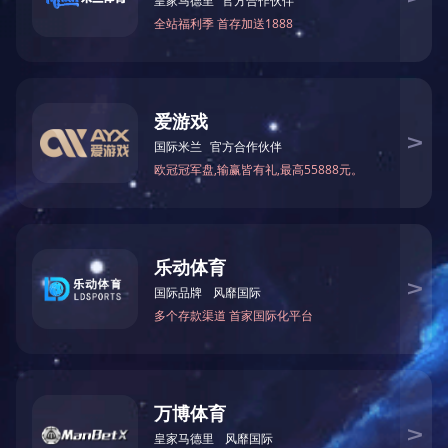
电话： 15092351666
电话： 18653305198
电话： 13355210058
网址： www.rapidach.com
地址：山东省淄博市淄川区磁村工业园
手机官网
微信扫一扫
Copyright © 2023-2043 华体会官方网页版 All Rights Reserved.