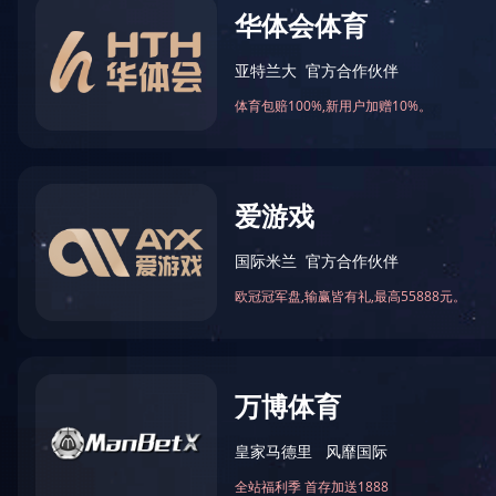
首页
/
产品
/
聚合硫酸铁固体
华体会
聚合氯化铝
聚合硫酸铁
聚合硫酸铁液体
聚合硫酸铁固体
化学泥浆
絮凝剂